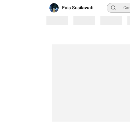
Pencarian
Euis Susilawati
Loading
Loading
Loading