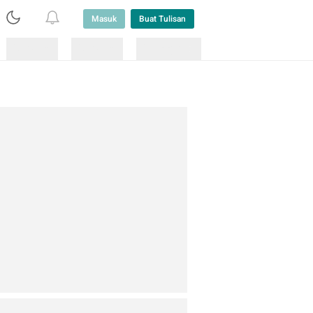
Masuk
Buat Tulisan
Loading
Loading
Lainnya