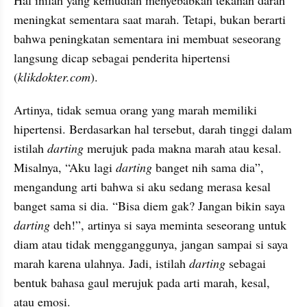
Hal inilah yang kemudian menyebabkan tekanan darah 
meningkat sementara saat marah. Tetapi, bukan berarti 
bahwa peningkatan sementara ini membuat seseorang
langsung dicap sebagai
penderita hipertensi 
(
klikdokter.com
). 
Artinya, tidak semua orang yang marah memiliki 
hipertensi. 
Berdasarkan
 hal tersebut, darah tinggi dalam 
istilah 
darting
merujuk pada makna marah atau kesal. 
Misalnya,
“Aku lagi 
darting
 banget nih sama dia”, 
mengandung arti bahwa si aku sedang
merasa kesal 
banget sama si
dia. “Bisa diem gak? Jangan bikin saya 
darting
 deh!”, artinya si saya meminta seseorang untuk 
diam atau tidak mengganggunya, jangan sampai si saya
marah karena ulahnya. Jadi,
istilah 
darting
 sebagai
bentuk bahasa gaul merujuk pada arti marah, kesal, 
atau emosi.    