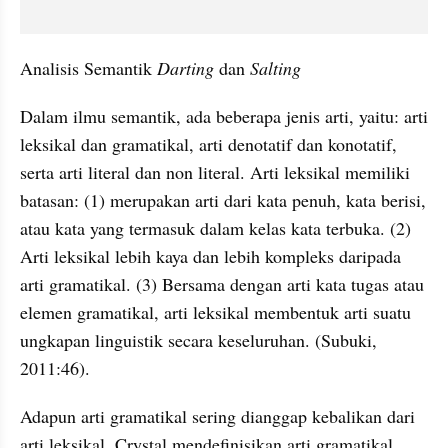
Analisis 
Semantik
Darting
 dan 
Salting
Dalam ilmu 
semantik
, ada beberapa jenis arti, yaitu: arti 
leksikal
 dan 
gramatikal
, arti 
denotatif
 dan 
konotatif
, 
serta arti 
literal
 dan non 
literal
. Arti 
leksikal
memiliki 
batasan: (1) merupakan
arti dari kata penuh, kata berisi, 
atau kata yang termasuk dalam kelas kata terbuka. (2) 
Arti 
leksikal
 lebih kaya dan lebih kompleks daripada 
arti 
gramatikal
. (3) Bersama dengan arti kata tugas atau 
elemen 
gramatikal
, arti 
leksikal
 membentuk arti suatu 
ungkapan linguistik secara keseluruhan. (
Subuki
, 
2011:46). 
Adapun arti 
gramatikal
 sering dianggap kebalikan dari 
arti 
leksikal
. Crystal mendefinisikan arti 
gramatikal