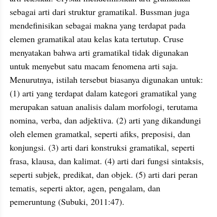
sebagai arti dari struktur 
gramatikal
. 
Bussman
 juga 
mendefinisikan sebagai makna yang terdapat pada 
elemen 
gramatikal
 atau kelas kata tertutup. 
Cruse
menyatakan bahwa arti 
gramatikal
 tidak digunakan 
untuk menyebut satu macam fenomena arti saja. 
Menurutnya, istilah tersebut biasanya digunakan untuk: 
(1) arti yang terdapat dalam kategori 
gramatikal
 yang 
merupakan satuan analisis dalam morfologi, terutama 
nomina
, 
verba
, dan 
adjektiva
. (2) arti yang 
dikandungi
oleh elemen 
gramatkal
, seperti 
afiks
, 
preposisi
, dan 
konjungsi. (3) arti dari konstruksi 
gramatikal
, seperti 
frasa, klausa, dan kalimat. (4) arti dari fungsi 
sintaksis
, 
seperti subjek, predikat, dan objek. (5) arti dari peran 
tematis
, seperti aktor, agen, 
pengalam
, dan 
pemeruntung
 (
Subuki
, 2011:47). 