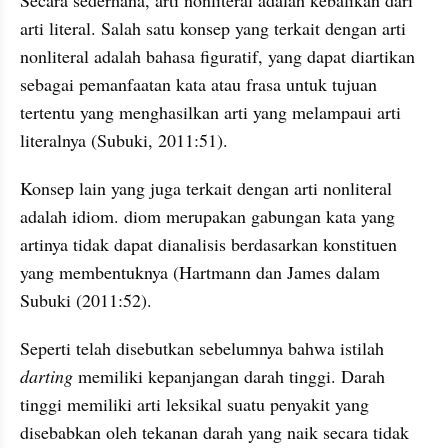
Secara sederhana, arti 
nonliteral
 adalah kebalikan dari 
arti 
literal
. Salah satu konsep yang terkait dengan arti 
nonliteral
 adalah bahasa 
figuratif
, yang dapat diartikan 
sebagai pemanfaatan kata atau frasa untuk tujuan 
tertentu yang menghasilkan arti yang melampaui arti 
literalnya
 (
Subuki
, 2011:51). 
Konsep lain yang juga terkait dengan arti 
nonliteral
adalah 
idiom
.
diom
 merupakan gabungan kata yang 
artinya tidak dapat dianalisis berdasarkan konstituen 
yang 
membentuknya
 (
Hartmann
 dan James dalam 
Subuki
 (2011:52). 
Seperti telah disebutkan sebelumnya bahwa istilah 
darting
 memiliki kepanjangan darah tinggi. Darah 
tinggi memiliki arti
leksikal
suatu penyakit yang 
disebabkan oleh tekanan darah yang naik secara tidak 