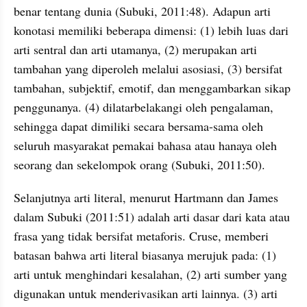
benar tentang dunia (
Subuki
, 2011:48). Adapun arti 
konotasi
 memiliki beberapa dimensi: (1) lebih luas dari 
arti sentral dan arti utamanya, (2) merupakan arti 
tambahan yang diperoleh melalui asosiasi, (3) bersifat 
tambahan, subjektif, 
emotif
, dan menggambarkan sikap 
penggunanya. (4) dilatarbelakangi oleh pengalaman, 
sehingga dapat dimiliki secara bersama-sama oleh 
seluruh masyarakat pemakai bahasa atau 
hanaya
 oleh 
seorang dan sekelompok orang (
Subuki
, 2011:50).
Selanjutnya arti 
literal
,
menurut 
Hartmann
 dan James 
dalam 
Subuki
 (2011:51) adalah arti dasar dari kata atau 
frasa yang tidak bersifat 
metaforis
. 
Cruse
, memberi 
batasan bahwa arti 
literal
 biasanya merujuk pada: (1) 
arti untuk menghindari kesalahan, (2) arti sumber yang 
digunakan untuk 
menderivasikan
 arti lainnya. (3) arti 