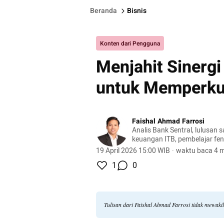
Beranda
Bisnis
Konten dari Pengguna
Menjahit Sinergi
untuk Memperkua
Faishal Ahmad Farrosi
Analis Bank Sentral, lulusan 
keuangan ITB, pembelajar f
sosial masyarakat sebagai ba
19 April 2026 15:00 WIB
·
waktu baca 4 m
ringan
1
0
Tulisan dari Faishal Ahmad Farrosi tidak mewaki