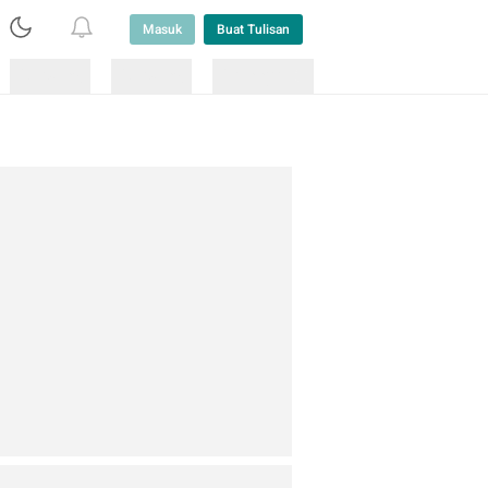
Masuk
Buat Tulisan
Loading
Loading
Lainnya