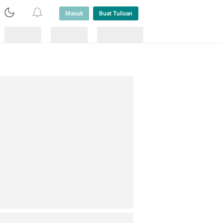
Masuk
Buat Tulisan
Loading
Loading
Lainnya