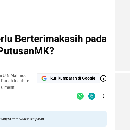
rlu Berterimakasih pada
lPutusanMK?
lam UIN Mahmud
Ikuti kumparan di Google
s (CGS) Rumah
 6 menit
pandangan dari redaksi kumparan