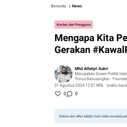
Beranda
News
Konten dari Pengguna
Mengapa Kita Pe
Gerakan #Kawa
Mhd Alfahjri Sukri
Merupakan Dosen Politik Is
Yunus Batusangkar - Founder Ranah Institute -
Tim Centre for Global Studie
31 Agustus 2024 12:01 WIB
·
waktu baca
Produktif Indonesia (RPI)
0
0
Tulisan dari Mhd Alfahjri Sukri tidak mewakili 