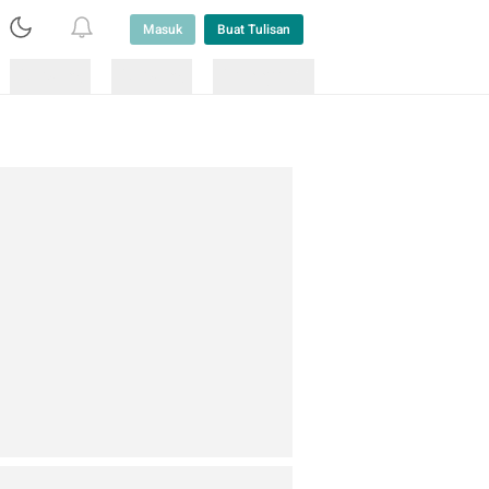
Masuk
Buat Tulisan
Loading
Loading
Lainnya