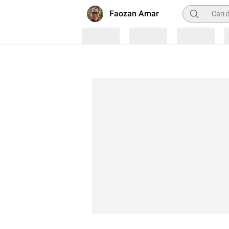
Pencarian
Faozan Amar
Loading
Loading
Loading