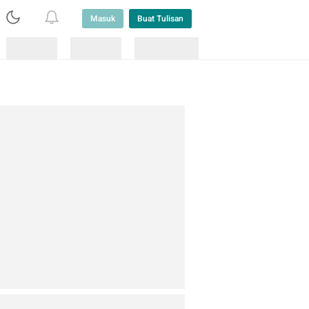
Masuk
Buat Tulisan
Loading
Loading
Lainnya