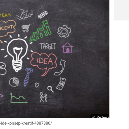
Perbesar
-ide-konsep-kreatif-4887880/