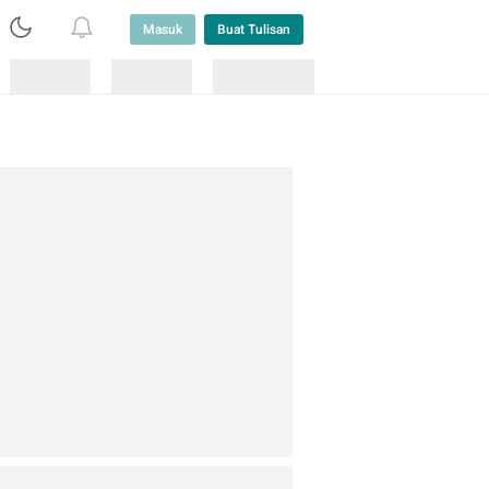
Masuk
Buat Tulisan
Loading
Loading
Lainnya