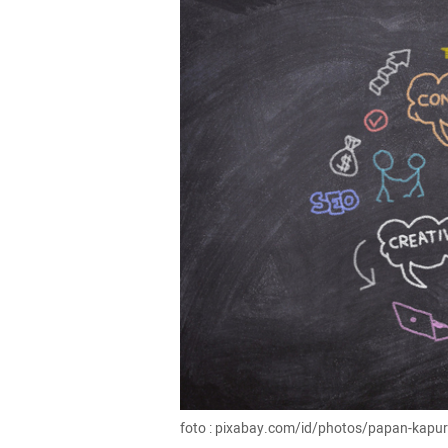
foto : pixabay.com/id/photos/papan-kapur