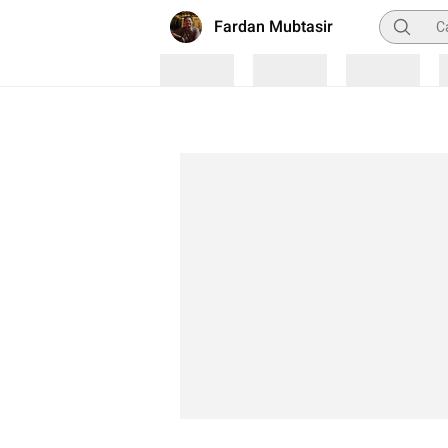
Pencaria
Fardan Mubtasir
Loading
Loading
Loading