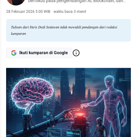
berfokus pada pengembangan AI, Blockchain, dan
solusi teknologi masa depan. Berkomitmen
mengedukasi masyarakat melalui riset yang berbasis
28 Februari 2026 5:00 WIB
·
waktu baca 3 menit
nilai-nilai ketaqwaan.
Tulisan dari Faris Dedi Setiawan tidak mewakili pandangan dari redaksi
kumparan
Ikuti kumparan di Google