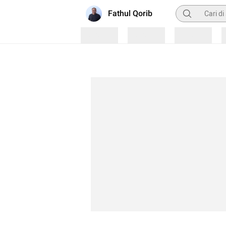
Pencarian
Fathul Qorib
Loading
Loading
Loading