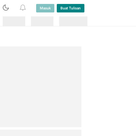
Masuk
Buat Tulisan
Loading
Loading
Lainnya