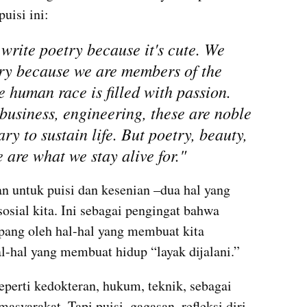
uisi ini:
write poetry because it's cute. We 
ry because we are members of the 
 human race is filled with passion. 
business, engineering, these are noble 
ry to sustain life. But poetry, beauty, 
 are what we stay alive for."
n untuk puisi dan kesenian –dua hal yang 
sial kita. Ini sebagai pengingat bahwa 
pang oleh hal-hal yang membuat kita 
al-hal yang membuat hidup “layak dijalani.” 
rti kedokteran, hukum, teknik, sebagai 
asyarakat. Tapi puisi, gagasan, refleksi diri, 