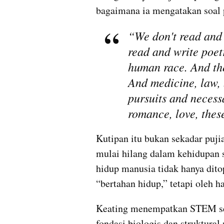
bagaimana ia mengatakan soal p
“We don't read and 
read and write poet
human race. And the
And medicine, law, 
pursuits and necessa
romance, love, these
Kutipan itu bukan sekadar pujia
mulai hilang dalam kehidupan so
hidup manusia tidak hanya dito
“bertahan hidup,” tetapi oleh h
Keating menempatkan STEM sepe
fondasi biologis dan struktural m