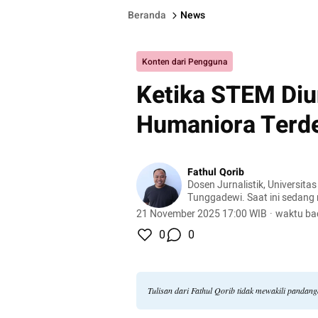
Beranda
News
Konten dari Pengguna
Ketika STEM Diu
Humaniora Terde
Fathul Qorib
Dosen Jurnalistik, Universita
Tunggadewi. Saat ini sedan
pendidikan Doktor Ilmu Komun
21 November 2025 17:00 WIB
·
waktu ba
Kocaeli, Turki.
0
0
Tulisan dari Fathul Qorib tidak mewakili pandan