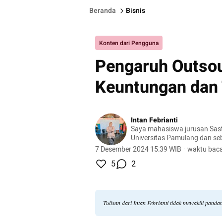
Beranda
Bisnis
Konten dari Pengguna
Pengaruh Outsou
Keuntungan dan
Intan Febrianti
Saya mahasiswa jurusan Sast
Universitas Pamulang dan s
disalah satu perusahaan jaka
7 Desember 2024 15:39 WIB
·
waktu baca
5
2
Tulisan dari Intan Febrianti tidak mewakili pand