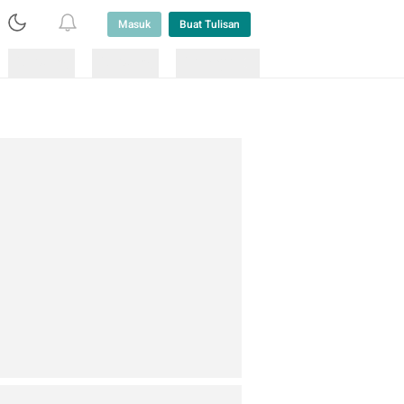
Masuk
Buat Tulisan
Loading
Loading
Lainnya