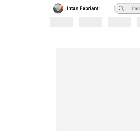
Pencarian
Intan Febrianti
Loading
Loading
Loading