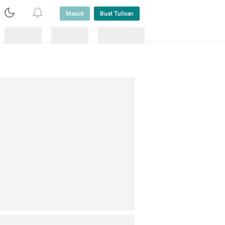
Masuk
Buat Tulisan
Loading
Loading
Lainnya