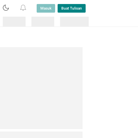
Masuk
Buat Tulisan
Loading
Loading
Lainnya