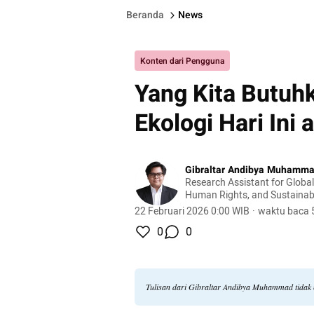
Beranda
News
Konten dari Pengguna
Yang Kita Butuhk
Ekologi Hari Ini 
Gibraltar Andibya Muhamm
Research Assistant for Globa
Human Rights, and Sustainabi
Cluster at International Relat
22 Februari 2026 0:00 WIB
·
waktu baca 
Indonesia
0
0
Tulisan dari Gibraltar Andibya Muhammad tidak