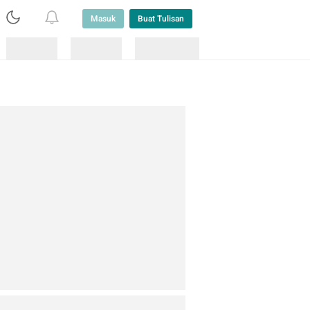
Masuk
Buat Tulisan
Loading
Loading
Lainnya