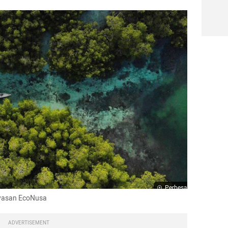
Perbesar
Yayasan EcoNusa
ADVERTISEMENT