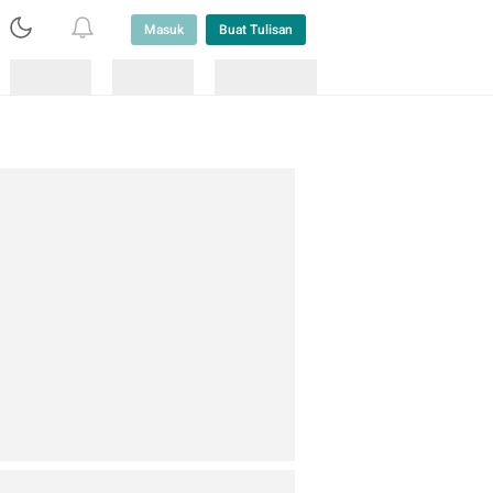
Masuk
Buat Tulisan
Loading
Loading
Lainnya