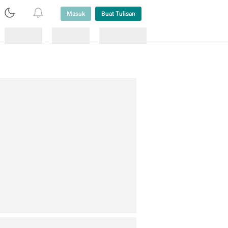
Masuk
Buat Tulisan
Loading
Loading
Lainnya