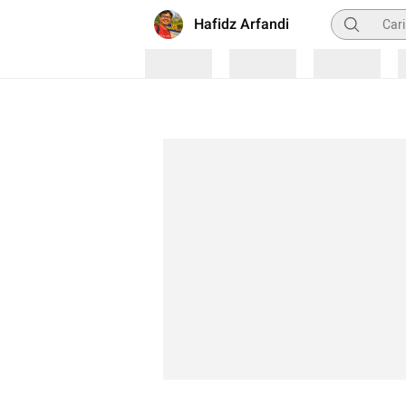
Pencarian
Hafidz Arfandi
Loading
Loading
Loading