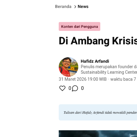
Beranda
News
Konten dari Pengguna
Di Ambang Krisi
Hafidz Arfandi
Penulis merupakan founder dan
Sustainability Learning Cente
demokrasi, kewargaan, dan p
31 Maret 2026 19:00 WIB
·
waktu baca 7
0
0
Tulisan dari Hafidz Arfandi tidak mewakili pand