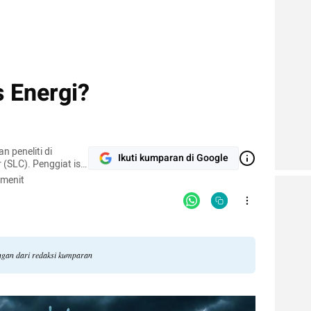
s Energi?
 peneliti di
Ikuti kumparan di Google
r (SLC). Penggiat isu
erubahan iklim
 menit
angan dari redaksi kumparan