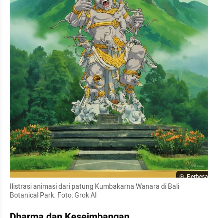
Perbesar
Ilistrasi animasi dari patung Kumbakarna Wanara di Bali 
Botanical Park. Foto: Grok AI
Dharma dan Keseimbangan