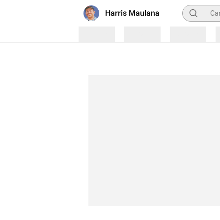
Pencarian
Harris Maulana
Loading
Loading
Loading