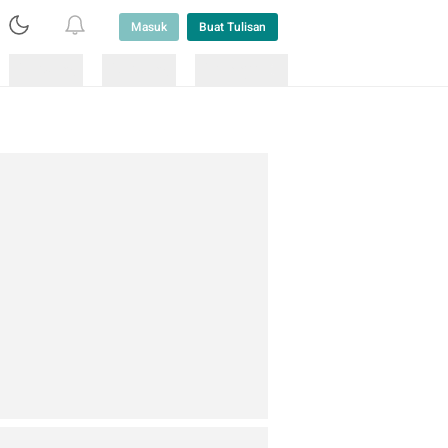
Masuk
Buat Tulisan
Loading
Loading
Lainnya