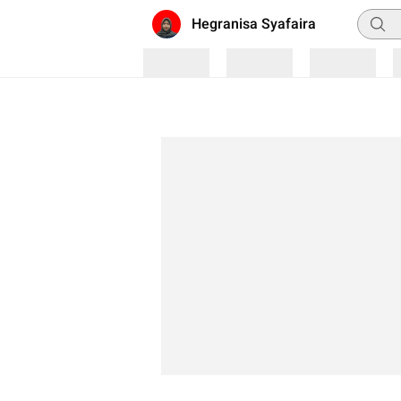
Pencar
Hegranisa Syafaira
Loading
Loading
Loading