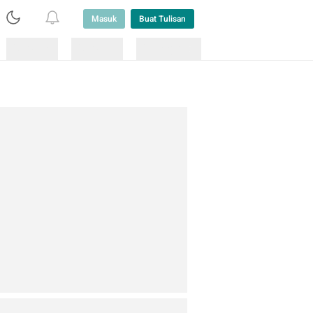
Masuk
Buat Tulisan
Loading
Loading
Lainnya