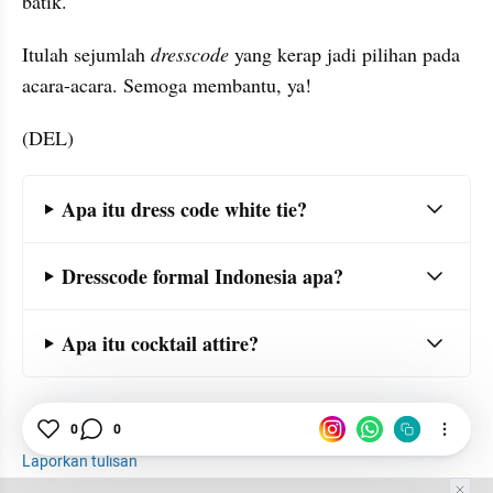
batik.
Itulah sejumlah 
dresscode
 yang kerap jadi pilihan pada 
acara-acara. Semoga membantu, ya!
(DEL)
Frequently Asked Question Section
Apa itu dress code white tie?
Dresscode formal Indonesia apa?
Apa itu cocktail attire?
0
0
Gaun
Pesta
Kebaya
Branding
Laporkan tulisan