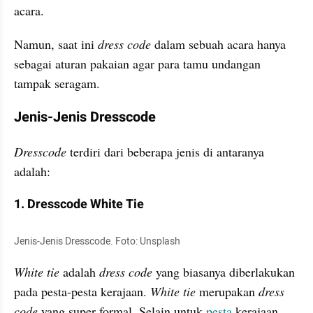
acara.
Namun, saat ini 
dress code 
dalam sebuah acara hanya 
sebagai aturan pakaian agar para tamu undangan 
tampak seragam.
Jenis-Jenis Dresscode
Dresscode 
terdiri dari beberapa jenis di antaranya 
adalah:
1. Dresscode White Tie
Jenis-Jenis Dresscode. Foto: Unsplash
White tie 
adalah 
dress code 
yang biasanya diberlakukan 
pada pesta-pesta kerajaan. 
White tie
 merupakan 
dress 
code
 yang super formal. Selain untuk 
pesta
 kerajaan, 