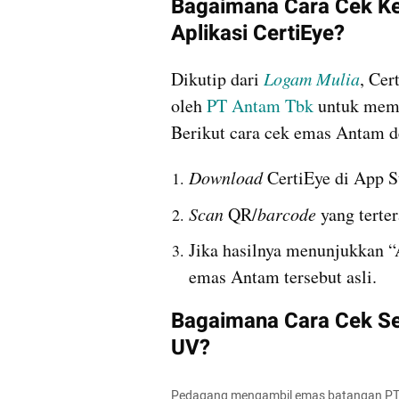
Bagaimana Cara Cek Ke
Aplikasi CertiEye?
Dikutip dari 
Logam Mulia
, Cer
oleh 
PT Antam Tbk
 untuk memv
Berikut cara cek emas Antam d
Download
 CertiEye di App S
Scan
 QR/
barcode
 yang terte
Jika hasilnya menunjukkan 
emas Antam tersebut asli. 
Bagaimana Cara Cek Ser
UV?
Pedagang mengambil emas batangan PT An