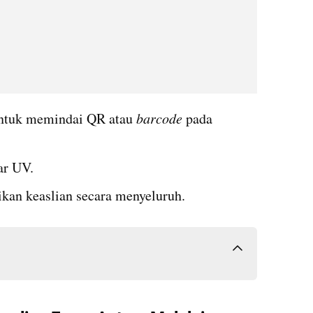
untuk memindai QR atau 
barcode
 pada 
ar UV.
ikan keaslian secara menyeluruh.