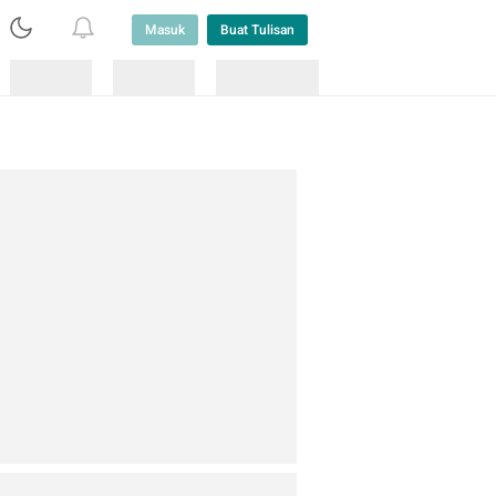
Masuk
Buat Tulisan
Loading
Loading
Lainnya