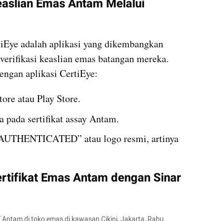
aslian Emas Antam Melalui 
tiEye adalah aplikasi yang dikembangkan 
erifikasi keaslian emas batangan mereka. 
engan aplikasi CertiEye:
tore atau Play Store.
ra pada sertifikat assay Antam. 
“AUTHENTICATED” atau logo resmi, artinya 
tifikat Emas Antam dengan Sinar 
tam di toko emas di kawasan Cikini, Jakarta, Rabu 