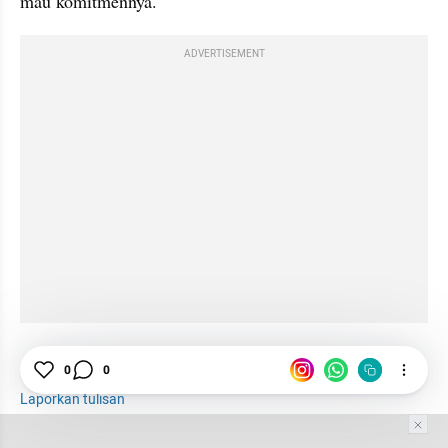
mau komitmennya."
ADVERTISEMENT
Hubungan
Pacaran
anak muda
0
0
Laporkan tulisan
Tim Editor
Editor Section