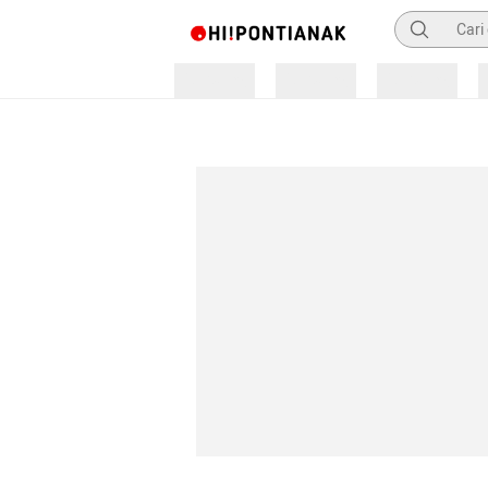
Pencarian
Loading
Loading
Loading