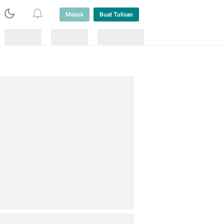
Masuk
Buat Tulisan
Loading
Loading
Lainnya