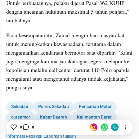
Untuk perbuatannya, pelaku dijerat Pasal 362 KUHP 
dengan ancaman hukuman maksimal 5 tahun penjara,” 
tambahnya.
Pada kesempatan itu, Zainal mengimbau masyarakat 
untuk meningkatkan kewaspadaan, terutama dalam 
mengamankan kendaraan bermotor saat diparkir. “Kami 
juga mengingatkan masyarakat agar segera melapor ke 
kepolisian melalui call center darurat 110 Polri apabila 
mengalami atau mengetahui adanya tindak kejahatan,” 
pungkasnya.
Sekadau
Polres Sekadau
Pencurian Motor
curanmor
Kabar Daerah
Kalimantan Barat
0
0
Kalbar
1001 media online
Informasi Redaksi
·
Laporkan tulisan