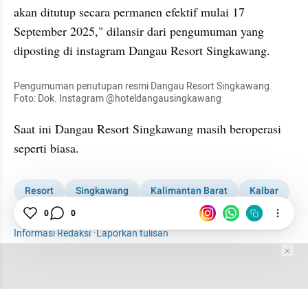
akan ditutup secara permanen efektif mulai 17 
September 2025," dilansir dari pengumuman yang 
diposting di instagram Dangau Resort Singkawang.
Pengumuman penutupan resmi Dangau Resort Singkawang. 
Foto: Dok. Instagram @hoteldangausingkawang
Saat ini Dangau Resort Singkawang masih beroperasi 
seperti biasa.
Resort
Singkawang
Kalimantan Barat
Kalbar
0
0
Kabar Daerah
1001 media online
Informasi Redaksi
·
Laporkan tulisan
Tim Editor
Editor Section