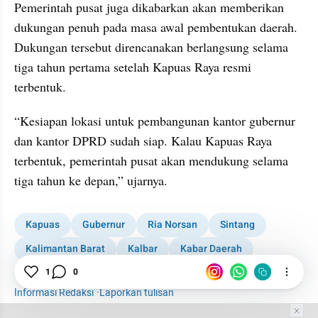
Pemerintah pusat juga dikabarkan akan memberikan 
dukungan penuh pada masa awal pembentukan daerah. 
Dukungan tersebut direncanakan berlangsung selama 
tiga tahun pertama setelah Kapuas Raya resmi 
terbentuk.
“Kesiapan lokasi untuk pembangunan kantor gubernur 
dan kantor DPRD sudah siap. Kalau Kapuas Raya 
terbentuk, pemerintah pusat akan mendukung selama 
tiga tahun ke depan,” ujarnya.
Kapuas
Gubernur
Ria Norsan
Sintang
Kalimantan Barat
Kalbar
Kabar Daerah
1001 media online
1
0
Informasi Redaksi
·
Laporkan tulisan
Tim Editor