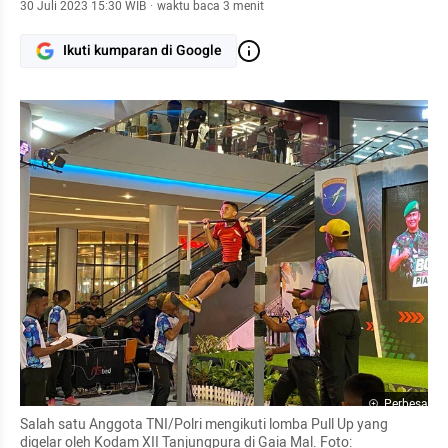
30 Juli 2023 15:30 WIB
·
waktu baca 3 menit
Ikuti kumparan di Google
Perbesar
Salah satu Anggota TNI/Polri mengikuti lomba Pull Up yang 
digelar oleh Kodam XII Tanjungpura di Gaia Mal. Foto: 