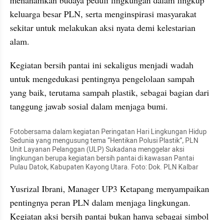
keluarga besar PLN, serta menginspirasi masyarakat 
sekitar untuk melakukan aksi nyata demi kelestarian 
alam.
Kegiatan bersih pantai ini sekaligus menjadi wadah 
untuk mengedukasi pentingnya pengelolaan sampah 
yang baik, terutama sampah plastik, sebagai bagian dari 
tanggung jawab sosial dalam menjaga bumi.
Fotobersama dalam kegiatan Peringatan Hari Lingkungan Hidup 
Sedunia yang mengusung tema “Hentikan Polusi Plastik”, PLN 
Unit Layanan Pelanggan (ULP) Sukadana menggelar aksi 
lingkungan berupa kegiatan bersih pantai di kawasan Pantai 
Pulau Datok, Kabupaten Kayong Utara. Foto: Dok. PLN Kalbar
Yusrizal Ibrani, Manager UP3 Ketapang menyampaikan 
pentingnya peran PLN dalam menjaga lingkungan. 
Kegiatan aksi bersih pantai bukan hanya sebagai simbol 