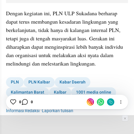
Dengan kegiatan ini, PLN ULP Sukadana berharap 
dapat terus membangun kesadaran lingkungan yang 
berkelanjutan, tidak hanya di kalangan internal PLN, 
tetapi juga di tengah masyarakat luas. Gerakan ini 
diharapkan dapat menginspirasi lebih banyak individu 
dan organisasi untuk melakukan aksi nyata dalam 
melindungi dan melestarikan lingkungan.
PLN
PLN Kalbar
Kabar Daerah
Kalimantan Barat
Kalbar
1001 media online
Hari Lingkungan Hidup Sedunia
0
0
Informasi Redaksi
·
Laporkan tulisan
Tim Editor
Editor Section