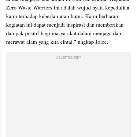
Zero Waste Warriors ini adalah wujud nyata kepedulian 
kami terhadap keberlanjutan bumi. Kami berharap 
kegiatan ini dapat menjadi inspirasi dan memberikan 
dampak positif bagi masyarakat dalam menjaga dan 
merawat alam yang kita cintai,” ungkap Joice.
ADVERTISEMENT