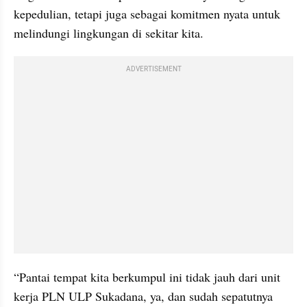
kepedulian, tetapi juga sebagai komitmen nyata untuk 
melindungi lingkungan di sekitar kita.
ADVERTISEMENT
“Pantai tempat kita berkumpul ini tidak jauh dari unit 
kerja PLN ULP Sukadana, ya, dan sudah sepatutnya 