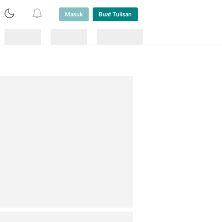
Masuk
Buat Tulisan
Loading
Loading
Lainnya