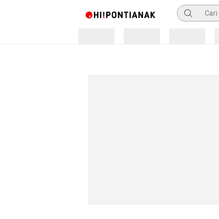
Pencarian
Loading
Loading
Loading