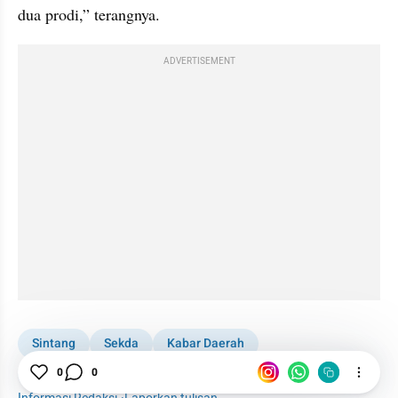
dua prodi,” terangnya.
ADVERTISEMENT
Sintang
Sekda
Kabar Daerah
0
0
Kalimantan Barat
Kalbar
1001 media online