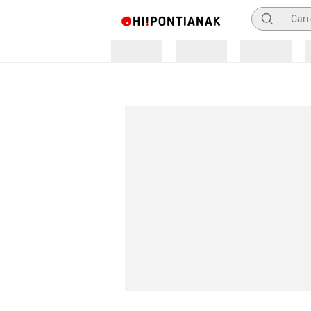
Pencarian
Loading
Loading
Loading