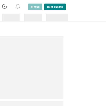
Masuk
Buat Tulisan
Loading
Loading
Lainnya