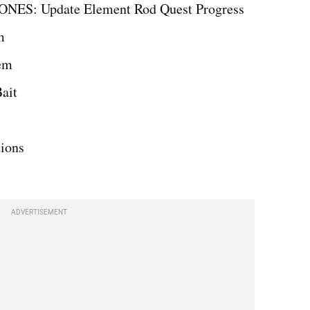
: Update Element Rod Quest Progress
m
em
ait
ions
ADVERTISEMENT