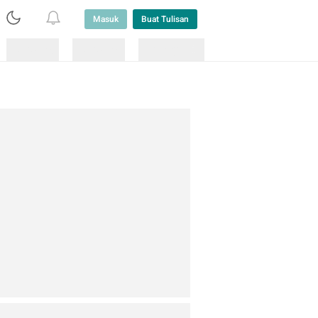
Masuk
Buat Tulisan
Loading
Loading
Lainnya