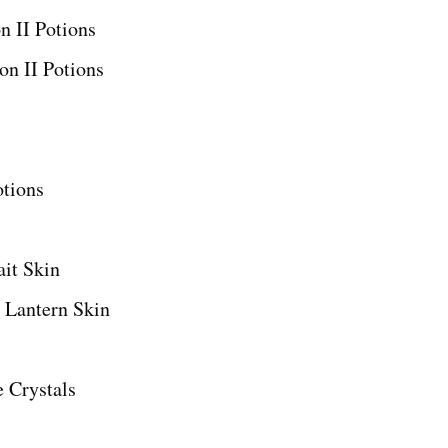
 II Potions
n II Potions
tions
it Skin
antern Skin
 Crystals