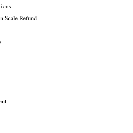
ions
 Scale Refund
s
ent