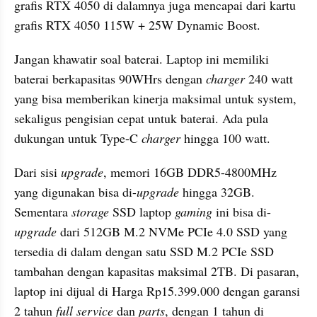
grafis RTX 4050 di dalamnya juga mencapai dari kartu 
grafis RTX 4050 115W + 25W Dynamic Boost.
Jangan khawatir soal baterai. Laptop ini memiliki 
baterai berkapasitas 90WHrs dengan 
charger
 240 watt 
yang bisa memberikan kinerja maksimal untuk system, 
sekaligus pengisian cepat untuk baterai. Ada pula 
dukungan untuk Type-C 
charger
 hingga 100 watt.
Dari sisi 
upgrade
, memori 16GB DDR5-4800MHz 
yang digunakan bisa di-
upgrade
 hingga 32GB. 
Sementara 
storage
 SSD laptop 
gaming
 ini bisa di-
upgrade
 dari 512GB M.2 NVMe PCIe 4.0 SSD yang 
tersedia di dalam dengan satu SSD M.2 PCIe SSD 
tambahan dengan kapasitas maksimal 2TB. Di pasaran, 
laptop ini dijual di Harga Rp15.399.000 dengan garansi 
2 tahun 
full service
 dan 
parts
, dengan 1 tahun di 