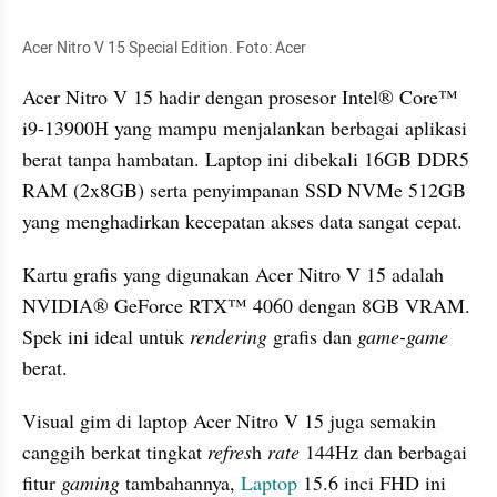
Acer Nitro V 15 Special Edition. Foto: Acer  
Acer Nitro V 15 hadir dengan prosesor Intel® Core™ 
i9-13900H yang mampu menjalankan berbagai aplikasi 
berat tanpa hambatan. Laptop ini dibekali 16GB DDR5 
RAM (2x8GB) serta penyimpanan SSD NVMe 512GB 
yang menghadirkan kecepatan akses data sangat cepat.
Kartu grafis yang digunakan Acer Nitro V 15 adalah 
NVIDIA® GeForce RTX™ 4060 dengan 8GB VRAM. 
Spek ini ideal untuk 
rendering
 grafis dan 
game-game
berat. 
Visual gim di laptop Acer Nitro V 15 juga semakin 
canggih berkat tingkat 
refres
h 
rate
 144Hz dan berbagai 
fitur 
gaming
 tambahannya, 
Laptop
 15.6 inci FHD ini 