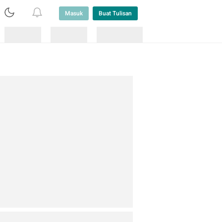
Masuk
Buat Tulisan
Loading
Loading
Lainnya