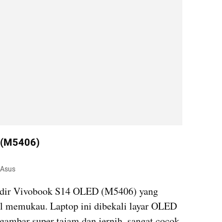
 (M5406)
 Asus
hadir Vivobook S14 OLED (M5406) yang 
 memukau. Laptop ini dibekali layar OLED 
gambar super tajam dan jernih, sangat cocok 