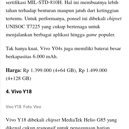
sertifikasi MIL-STD-810H. Hal ini membuatnya lebih 
tahan terhadap benturan maupun jatuh dari ketinggian 
tertentu. Untuk performanya, ponsel ini dibekali 
chipset 
UNISOC T7225 yang cukup bertenaga untuk 
menjalankan berbagai aplikasi hingga 
game 
populer.
Tak hanya kuat, Vivo Y04s juga memiliki baterai besar 
berkapasitas 6.000 mAh.
Harga: 
Rp 1.399.000 (4+64 GB), Rp 1.499.000 
(4+128 GB)
4. Vivo Y18
Vivo Y18. Foto: Vivo
Vivo Y18 dibekali 
chipset 
MediaTek Helio G85 yang 
dikenal cukup responsif untuk penggunaan harian. 