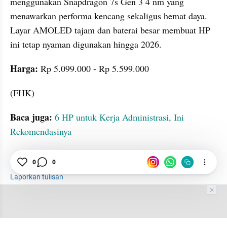
menggunakan Snapdragon 7s Gen 3 4 nm yang 
menawarkan performa kencang sekaligus hemat daya. 
Layar AMOLED tajam dan baterai besar membuat HP 
ini tetap nyaman digunakan hingga 2026.
Harga:
 Rp 5.099.000 - Rp 5.599.000
(FHK)
Baca juga: 
6 HP untuk Kerja Administrasi, Ini 
Rekomendasinya
GPT
0
Branding
0
HP
Rekomendasi
iPhone
Laporkan tulisan
Tim Editor
Editor Section