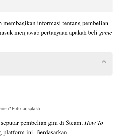
kan membagikan informasi tentang pembelian 
masuk menjawab pertanyaan apakah beli 
game 
manen? Foto: unsplash
seputar pembelian gim di Steam, 
How To 
akan menjelaskan tentang platform ini. Berdasarkan 