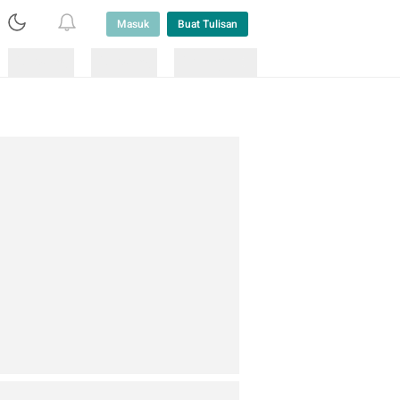
Masuk
Buat Tulisan
Loading
Loading
Lainnya