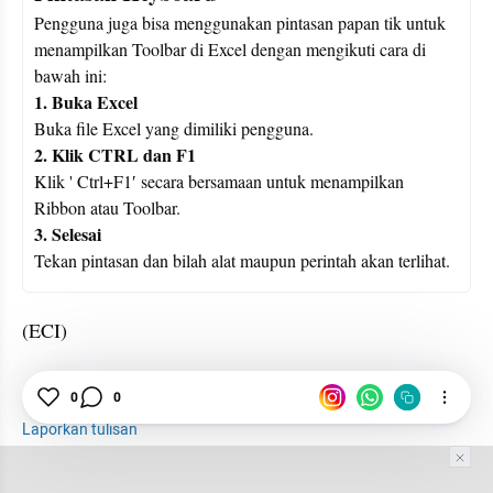
Pengguna juga bisa menggunakan pintasan papan tik untuk 
menampilkan Toolbar di Excel dengan mengikuti cara di 
bawah ini:
1. Buka Excel
Buka file Excel yang dimiliki pengguna.
2. Klik CTRL dan F1
Klik ' Ctrl+F1′ secara bersamaan untuk menampilkan 
Ribbon atau Toolbar.
3. Selesai
Tekan pintasan dan bilah alat maupun perintah akan terlihat.
(ECI)
Excel
Microsoft
Kerja
0
0
Laporkan tulisan
Tim Editor
Editor Section