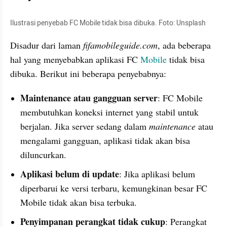
Ilustrasi penyebab FC Mobile tidak bisa dibuka. Foto: Unsplash
Disadur dari laman 
fifamobileguide.com
, ada beberapa 
hal yang menyebabkan aplikasi FC 
Mobile 
tidak bisa 
dibuka. Berikut ini beberapa penyebabnya:
Maintenance atau gangguan server
: FC Mobile 
membutuhkan koneksi internet yang stabil untuk 
berjalan. Jika server sedang dalam 
maintenance 
atau 
mengalami gangguan, aplikasi tidak akan bisa 
diluncurkan.
Aplikasi belum di update
: Jika aplikasi belum 
diperbarui ke versi terbaru, kemungkinan besar FC 
Mobile tidak akan bisa terbuka.
Penyimpanan perangkat tidak cukup
: Perangkat 