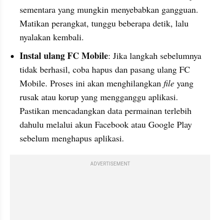
sementara yang mungkin menyebabkan gangguan. 
Matikan perangkat, tunggu beberapa detik, lalu 
nyalakan kembali.
Instal ulang FC Mobile
: Jika langkah sebelumnya 
tidak berhasil, coba hapus dan pasang ulang FC 
Mobile. Proses ini akan menghilangkan 
file 
yang 
rusak atau korup yang mengganggu aplikasi. 
Pastikan mencadangkan data permainan terlebih 
dahulu melalui akun Facebook atau Google Play 
sebelum menghapus aplikasi.
ADVERTISEMENT