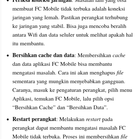
membuat FC Mobile tidak terbuka adalah koneksi 
jaringan yang lemah. Pastikan perangkat terhubung 
ke jaringan yang stabil. Bisa juga mencoba beralih 
antara Wifi dan data seluler untuk melihat apakah hal 
itu membantu.
Bersihkan cache dan data
: Membersihkan 
cache 
dan data aplikasi FC Mobile bisa membantu 
mengatasi masalah. Cara ini akan menghapus 
file 
sementara yang mungkin menyebabkan gangguan. 
Caranya, masuk ke pengaturan perangkat, pilih menu 
Aplikasi, temukan FC Mobile, lalu pilih opsi 
“Bersihkan Cache” dan “Bersihkan Data”.
Restart perangkat
: Melakukan 
restart 
pada 
perangkat dapat membantu mengatasi masalah FC 
Mobile tidak terbuka. Proses ini membersihkan 
file 