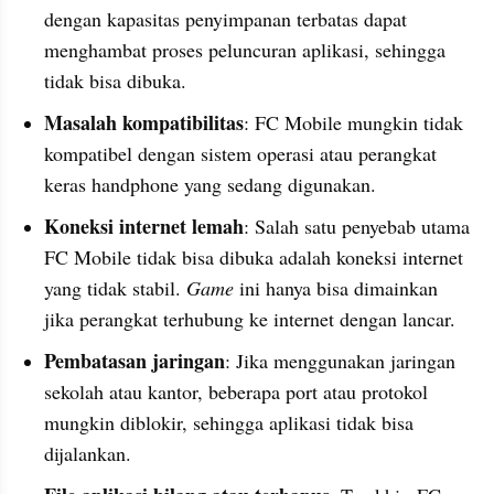
dengan kapasitas penyimpanan terbatas dapat 
menghambat proses peluncuran aplikasi, sehingga 
tidak bisa dibuka.
Masalah kompatibilitas
: FC Mobile mungkin tidak 
kompatibel dengan sistem operasi atau perangkat 
keras handphone yang sedang digunakan.
Koneksi internet lemah
: Salah satu penyebab utama 
FC Mobile tidak bisa dibuka adalah koneksi internet 
yang tidak stabil. 
Game 
ini hanya bisa dimainkan 
jika perangkat terhubung ke internet dengan lancar.
Pembatasan jaringan
: Jika menggunakan jaringan 
sekolah atau kantor, beberapa port atau protokol 
mungkin diblokir, sehingga aplikasi tidak bisa 
dijalankan.