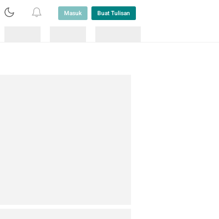
Masuk
Buat Tulisan
Loading
Loading
Lainnya