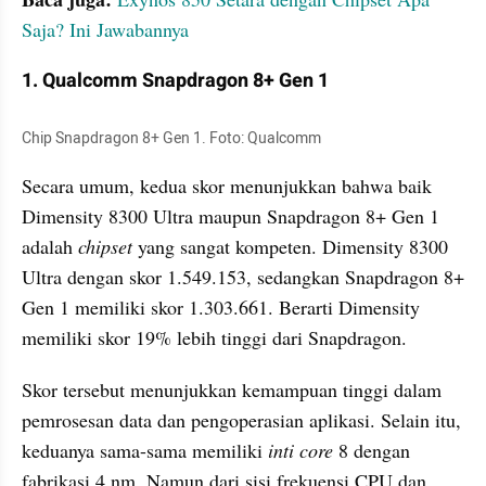
Saja? Ini Jawabannya
1. Qualcomm Snapdragon 8+ Gen 1
Chip Snapdragon 8+ Gen 1. Foto: Qualcomm 
Secara umum, kedua skor menunjukkan bahwa baik 
Dimensity 8300 Ultra maupun Snapdragon 8+ Gen 1 
adalah 
chipset
 yang sangat kompeten. Dimensity 8300 
Ultra dengan skor 1.549.153, sedangkan Snapdragon 8+ 
Gen 1 memiliki skor 1.303.661. Berarti Dimensity 
memiliki skor 19% lebih tinggi dari Snapdragon.
Skor tersebut menunjukkan kemampuan tinggi dalam 
pemrosesan data dan pengoperasian aplikasi. Selain itu, 
keduanya sama-sama memiliki 
inti
core
 8 dengan 
fabrikasi 4 nm. Namun dari sisi frekuensi CPU dan 