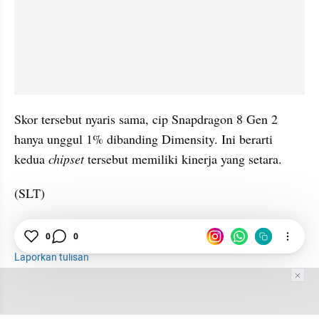
Skor tersebut nyaris sama, cip Snapdragon 8 Gen 2 
hanya unggul 1% dibanding Dimensity. Ini berarti 
kedua 
chipset
 tersebut memiliki kinerja yang setara.
(SLT)
Chip
MediaTek
Snapdragon 8 Gen 2
Prosesor
0
0
Laporkan tulisan
Tim Editor
Editor Section