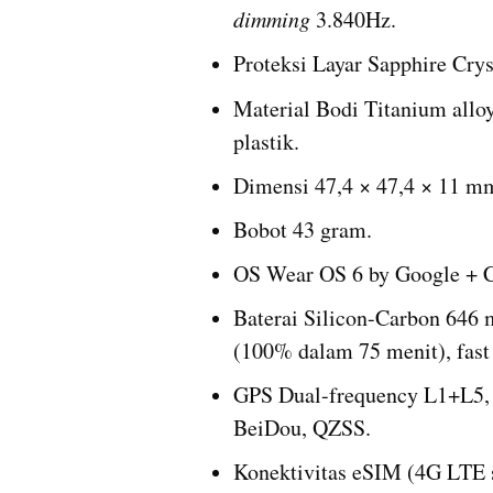
dimming
 3.840Hz.
Proteksi Layar Sapphire Cryst
Material Bodi Titanium allo
plastik.
Dimensi 47,4 × 47,4 × 11 m
Bobot 43 gram.
OS Wear OS 6 by Google + C
Baterai Silicon-Carbon 646 
(100% dalam 75 menit), fast
GPS Dual-frequency L1+L5,
BeiDou, QZSS.
Konektivitas eSIM (4G LTE s