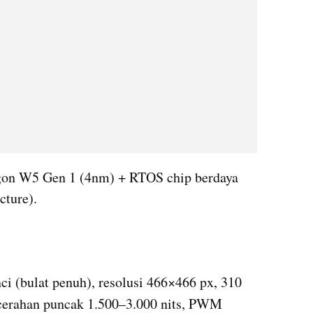
on W5 Gen 1 (4nm) + RTOS chip berdaya 
cture).
(bulat penuh), resolusi 466×466 px, 310 
 1–60Hz, kecerahan puncak 1.500–3.000 nits, PWM 