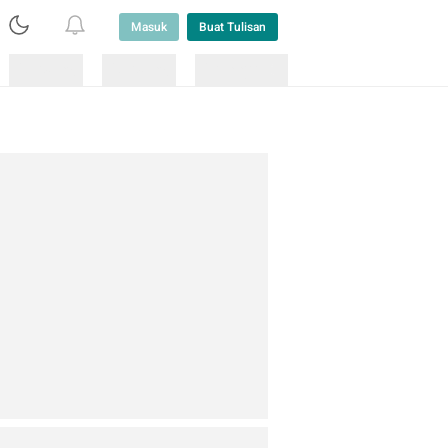
Masuk
Buat Tulisan
Loading
Loading
Lainnya