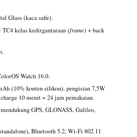
al Glass (kaca safir).
y TC4 kelas kedirgantaraan (
frame
) + back 
m.
olorOS Watch 16.0.
mAh (10% konten silikon), pengisian 7,5W 
 charge 10 menit = 24 jam pemakaian.
 mendukung GPS, GLONASS, Galileo, 
tandalone), Bluetooth 5.2, Wi-Fi 802.11 