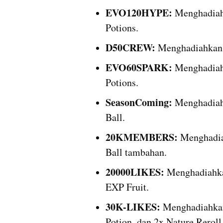
EVO120HYPE:
 Menghadiah
Potions.
D50CREW:
 Menghadiahkan 
EVO60SPARK: 
Menghadiahk
Potions.
SeasonComing: 
Menghadiah
Ball.
20KMEMBERS: 
Menghadia
Ball tambahan.
20000LIKES: 
Menghadiahka
EXP Fruit.
30K-LIKES:
 Menghadiahkan 
Potion, dan 2x Nature Reroll