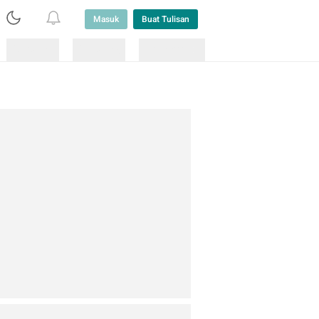
Masuk
Buat Tulisan
Loading
Loading
Lainnya