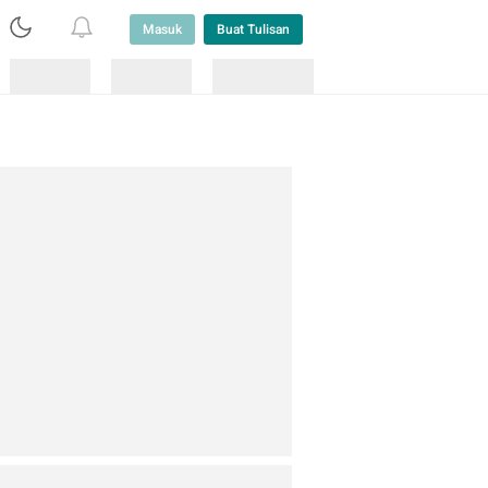
Masuk
Buat Tulisan
Loading
Loading
Lainnya