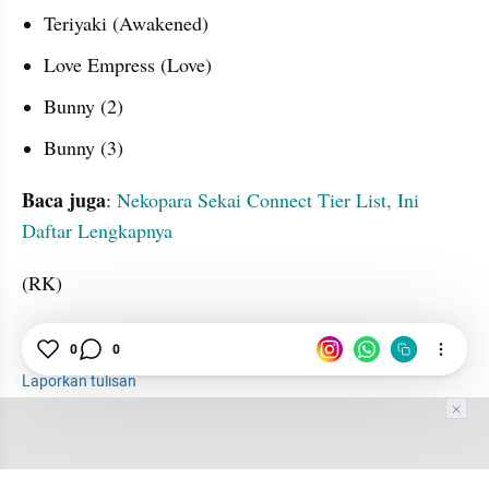
Teriyaki (Awakened)
Love Empress (Love)
Bunny (2)
Bunny (3)
Baca juga
: 
Nekopara Sekai Connect Tier List, Ini 
Daftar Lengkapnya
(RK)
Game
Karakter
Daftar
0
0
Laporkan tulisan
Tim Editor
Editor Section