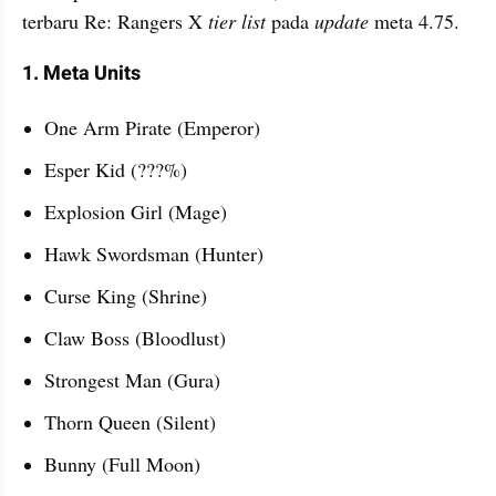
terbaru Re: Rangers X 
tier list 
pada 
update 
meta 4.75.
1. Meta Units
One Arm Pirate (Emperor)
Esper Kid (???%)
Explosion Girl (Mage)
Hawk Swordsman (Hunter)
Curse King (Shrine)
Claw Boss (Bloodlust)
Strongest Man (Gura)
Thorn Queen (Silent)
Bunny (Full Moon)