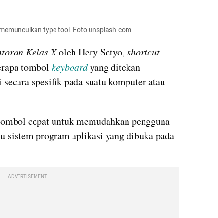
k memunculkan type tool. Foto unsplash.com. 
ntoran Kelas X
 oleh Hery Setyo, 
shortcut 
erapa tombol 
keyboard
 yang ditekan 
ecara spesifik pada suatu komputer atau 
tombol cepat untuk memudahkan pengguna 
u sistem program aplikasi yang dibuka pada 
ADVERTISEMENT