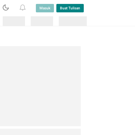
Masuk
Buat Tulisan
Loading
Loading
Lainnya