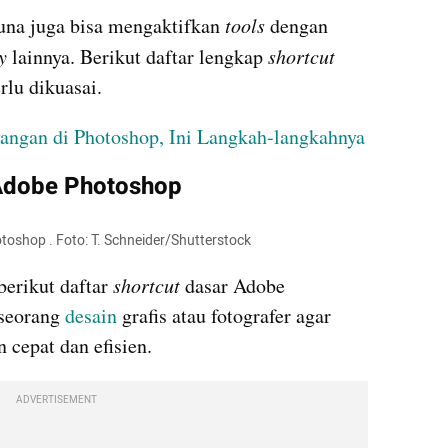
una juga bisa mengaktifkan 
tools
 dengan 
y 
lainnya. Berikut daftar lengkap 
shortcut
lu dikuasai.
ngan di Photoshop, Ini Langkah-langkahnya
 Adobe Photoshop
otoshop . Foto: T. Schneider/Shutterstock
erikut daftar 
shortcut 
dasar Adobe 
seorang 
desain
 grafis atau fotografer agar 
 cepat dan efisien.
ADVERTISEMENT