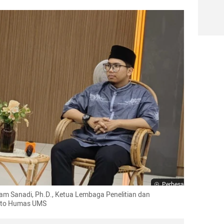
Perbesar
m Sanadi, Ph.D., Ketua Lembaga Penelitian dan 
Foto Humas UMS