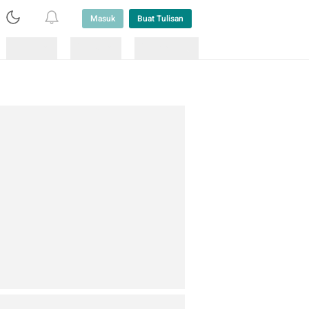
Masuk
Buat Tulisan
Loading
Loading
Lainnya