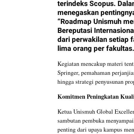
terindeks Scopus. Dala
menegaskan pentingnya 
“Roadmap Unismuh menuj
Bereputasi Internasiona
dari perwakilan setiap f
lima orang per fakultas
Kegiatan mencakup materi tenta
Springer, pemahaman perjanjian 
hingga strategi penyusunan pro
Komitmen Peningkatan Kuali
Ketua Unismuh Global Excellen
sambutan pembuka menyampaik
penting dari upaya kampus meng