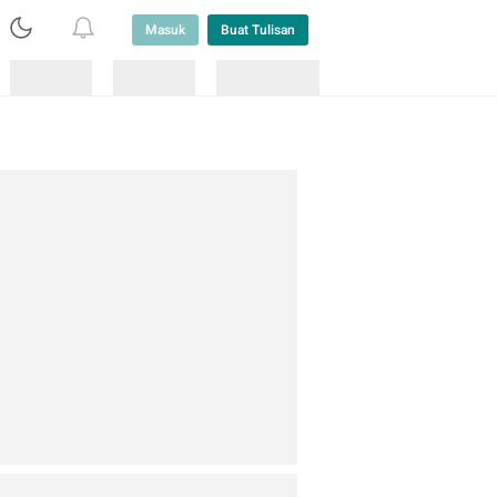
Masuk
Buat Tulisan
Loading
Loading
Lainnya