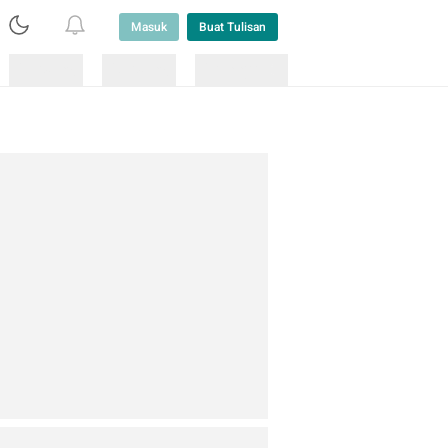
Masuk
Buat Tulisan
Loading
Loading
Lainnya