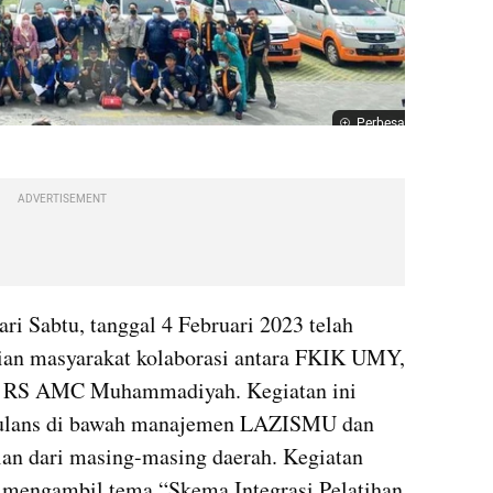
Perbesar
ADVERTISEMENT
ari Sabtu, tanggal 4 Februari 2023 telah 
ian masyarakat kolaborasi antara FKIK UMY, 
ta RS AMC Muhammadiyah. Kegiatan ini 
bulans di bawah manajemen LAZISMU dan 
lan dari masing-masing daerah. Kegiatan 
 mengambil tema “Skema Integrasi Pelatihan 