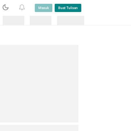
Masuk
Buat Tulisan
Loading
Loading
Lainnya