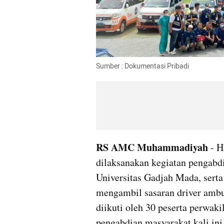
Sumber : Dokumentasi Pribadi
RS AMC Muhammadiyah
 - H
dilaksanakan kegiatan pengabd
Universitas Gadjah Mada, ser
mengambil sasaran driver am
diikuti oleh 30 peserta perwaki
pengabdian masyarakat kali ini